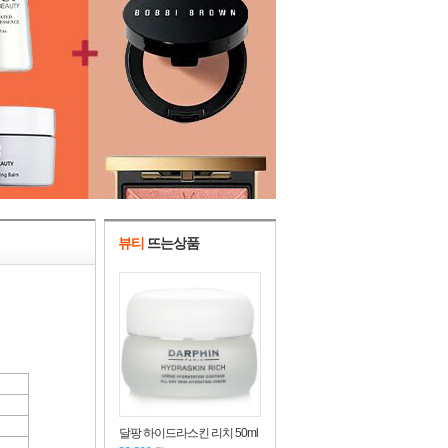
뷰티
뜨는상품
달팡 하이드라스킨 리치 50ml