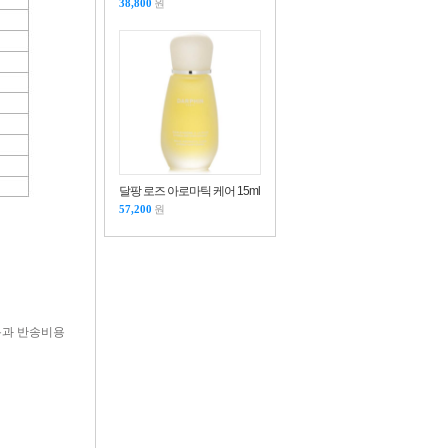
38,800
원
달팡 로즈 아로마틱 케어 15ml
57,200
원
용과 반송비용