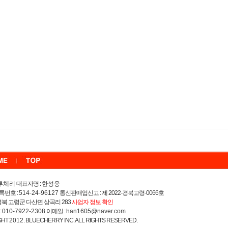
루체리
대표자명 :
한성웅
록번호 :
514-24-96127
통신판매업신고 : 제 2022-경북고령-0066호
) 경북 고령군 다산면 상곡리 283
사업자 정보 확인
:
010-7922-2308
이메일 :
han1605@naver.com
GHT
2012
. BLUECHERRY INC. ALL RIGHTS RESERVED.